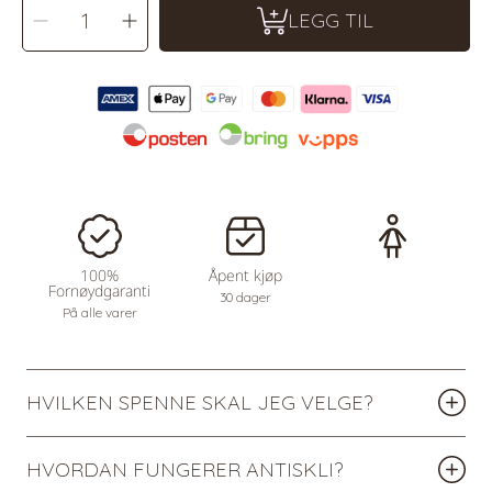
Reduser
Øk
MENGDE
LEGG TIL
antall
antallet
for
for
Hårsløyfe
Hårsløyfe
17
17
mai
mai
mellomstor
mellomstor
100%
Åpent kjøp
Fornøydgaranti
30 dager
På alle varer
HVILKEN SPENNE SKAL JEG VELGE?
HVORDAN FUNGERER ANTISKLI?