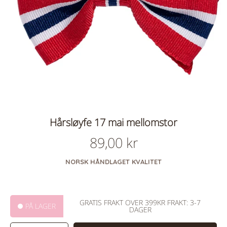
Hårsløyfe 17 mai mellomstor
89,00 kr
Vanlig
pris
NORSK HÅNDLAGET KVALITET
GRATIS FRAKT OVER 399KR FRAKT: 3-7
PÅ LAGER
DAGER
VELG