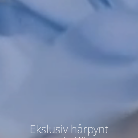
Ekslusiv hårpynt